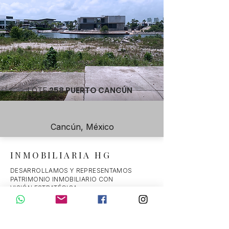
258
PUERTO CANCÚN
LOTE
Cancún, México
INMOBILIARIA HG
DESARROLLAMOS Y REPRESENTAMOS
PATRIMONIO INMOBILIARIO CON
VISIÓN ESTRATÉGICA.
+52 998 135 3326
contactoinmobiliariahg@gmail.com
INICIO