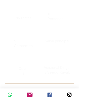
3
10
Tripulantes
Personas
Salón principal
5
Camarotes
Adicional Dingui
Cocin
y Seedo Kayak
a