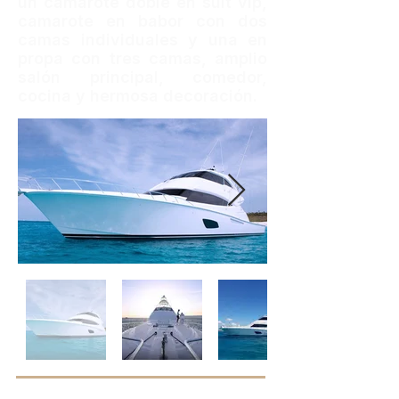
un camarote doble en suit vip,
camarote en babor con dos
camas individuales y una en
propa con tres camas, amplio
salón principal, comedor,
cocina y hermosa decoración.