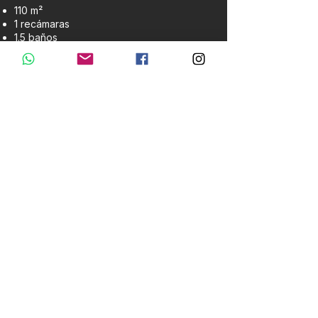
110 m²
1 recámaras
1.5 baños
Distribución en dos niveles
Cuarto de lavado
Vestidor
INMOBILIARIA HG
DESARROLLAMOS Y REPRESENTAMOS
PATRIMONIO INMOBILIARIO CON
VISIÓN ESTRATÉGICA.
+52 998 135 3326
contactoinmobiliariahg@gmail.com
INICIO
PROPIEDADES
DESARROLLOS
PORTAFOLIO